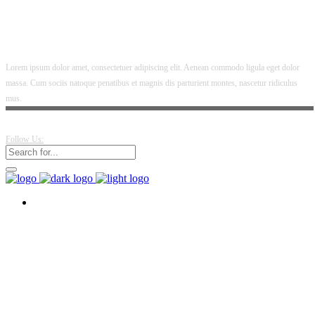
Lorem ipsum dolor amet, consectetuer adipiscing elit. Aenean commodo ligula eget dolor
massa. Cum sociis natoque penatibus et magnis dis parturient montes, nascetur ridiculus
mus.
Follow Us: