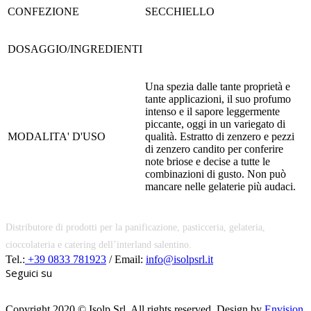
CONFEZIONE
SECCHIELLO
DOSAGGIO/INGREDIENTI
Una spezia dalle tante proprietà e
tante applicazioni, il suo profumo
intenso e il sapore leggermente
piccante, oggi in un variegato di
MODALITA' D'USO
qualità. Estratto di zenzero e pezzi
di zenzero candito per conferire
note briose e decise a tutte le
combinazioni di gusto. Non può
mancare nelle gelaterie più audaci.
Distributore di prodotti per la panificazione, pasticceria, gelateria,
cioccolateria e catering dell’interland salentino.
Tel.:
+39 0833 781923
/ Email:
info@isolpsrl.it
Seguici su
Copyright 2020 © Isolp Srl. All rights reserved. Design by
Envision