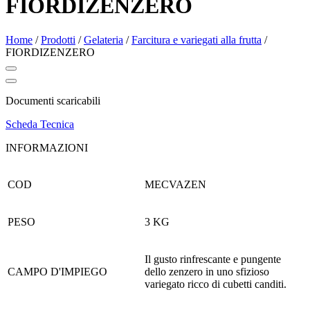
FIORDIZENZERO
Home
/
Prodotti
/
Gelateria
/
Farcitura e variegati alla frutta
/
FIORDIZENZERO
Documenti scaricabili
Scheda Tecnica
INFORMAZIONI
COD
MECVAZEN
PESO
3 KG
Il gusto rinfrescante e pungente
CAMPO D'IMPIEGO
dello zenzero in uno sfizioso
variegato ricco di cubetti canditi.