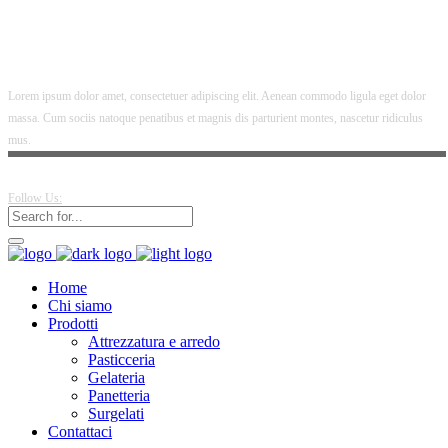
Lorem ipsum dolor amet, consectetuer adipiscing elit. Aenean commodo ligula eget dolor
massa. Cum sociis natoque penatibus et magnis dis parturient montes, nascetur ridiculus
mus.
Follow Us:
Home
Chi siamo
Prodotti
Attrezzatura e arredo
Pasticceria
Gelateria
Panetteria
Surgelati
Contattaci