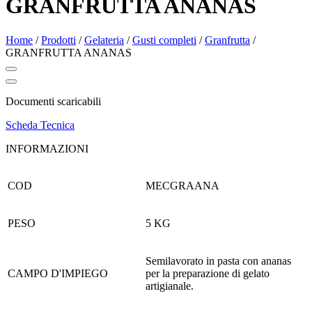
GRANFRUTTA ANANAS
Home
/
Prodotti
/
Gelateria
/
Gusti completi
/
Granfrutta
/
GRANFRUTTA ANANAS
Documenti scaricabili
Scheda Tecnica
INFORMAZIONI
COD
MECGRAANA
PESO
5 KG
Semilavorato in pasta con ananas
CAMPO D'IMPIEGO
per la preparazione di gelato
artigianale.