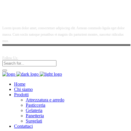
Lorem ipsum dolor amet, consectetuer adipiscing elit. Aenean commodo ligula eget dolor
massa. Cum sociis natoque penatibus et magnis dis parturient montes, nascetur ridiculus
mus.
Follow Us:
Home
Chi siamo
Prodotti
Attrezzatura e arredo
Pasticceria
Gelateria
Panetteria
Surgelati
Contattaci