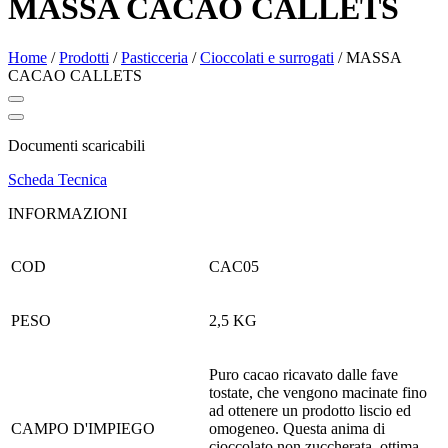
MASSA CACAO CALLETS
Home
/
Prodotti
/
Pasticceria
/
Cioccolati e surrogati
/
MASSA
CACAO CALLETS
Documenti scaricabili
Scheda Tecnica
INFORMAZIONI
COD
CAC05
PESO
2,5 KG
Puro cacao ricavato dalle fave
tostate, che vengono macinate fino
ad ottenere un prodotto liscio ed
CAMPO D'IMPIEGO
omogeneo. Questa anima di
cioccolato non zuccherata, ottima