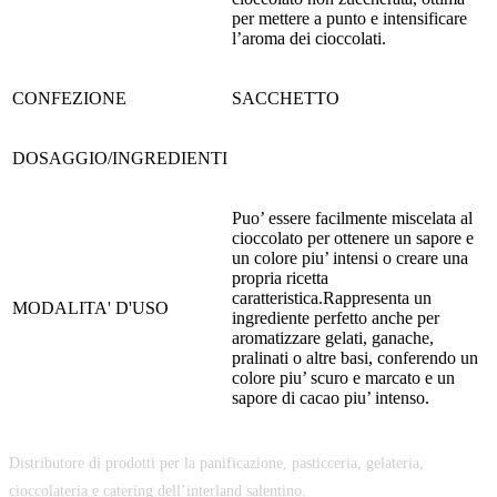
per mettere a punto e intensificare
l’aroma dei cioccolati.
CONFEZIONE
SACCHETTO
DOSAGGIO/INGREDIENTI
Puo’ essere facilmente miscelata al
cioccolato per ottenere un sapore e
un colore piu’ intensi o creare una
propria ricetta
caratteristica.Rappresenta un
MODALITA' D'USO
ingrediente perfetto anche per
aromatizzare gelati, ganache,
pralinati o altre basi, conferendo un
colore piu’ scuro e marcato e un
sapore di cacao piu’ intenso.
Distributore di prodotti per la panificazione, pasticceria, gelateria,
cioccolateria e catering dell’interland salentino.