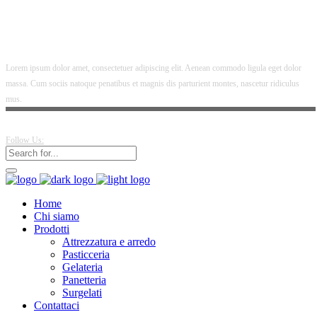
Lorem ipsum dolor amet, consectetuer adipiscing elit. Aenean commodo ligula eget dolor
massa. Cum sociis natoque penatibus et magnis dis parturient montes, nascetur ridiculus
mus.
Follow Us:
Home
Chi siamo
Prodotti
Attrezzatura e arredo
Pasticceria
Gelateria
Panetteria
Surgelati
Contattaci