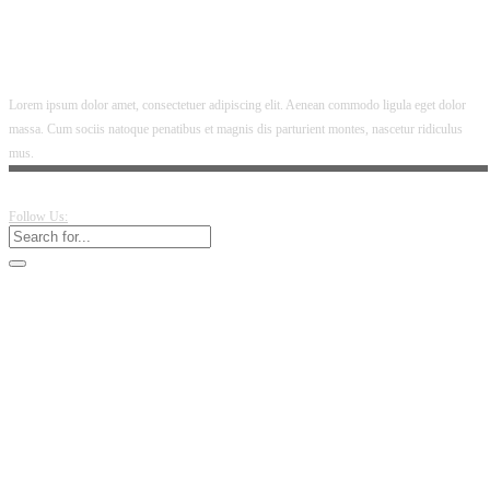
Lorem ipsum dolor amet, consectetuer adipiscing elit. Aenean commodo ligula eget dolor
massa. Cum sociis natoque penatibus et magnis dis parturient montes, nascetur ridiculus
mus.
Follow Us: