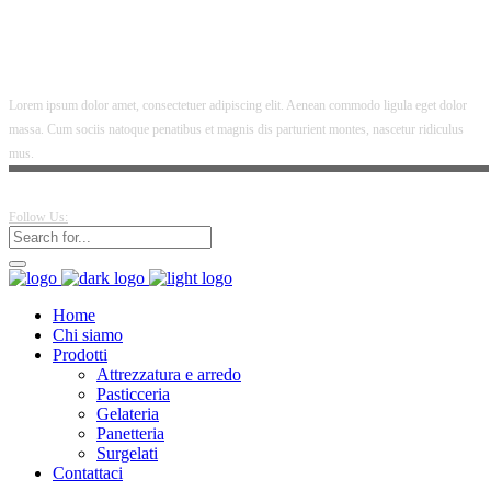
Lorem ipsum dolor amet, consectetuer adipiscing elit. Aenean commodo ligula eget dolor
massa. Cum sociis natoque penatibus et magnis dis parturient montes, nascetur ridiculus
mus.
Follow Us:
Home
Chi siamo
Prodotti
Attrezzatura e arredo
Pasticceria
Gelateria
Panetteria
Surgelati
Contattaci