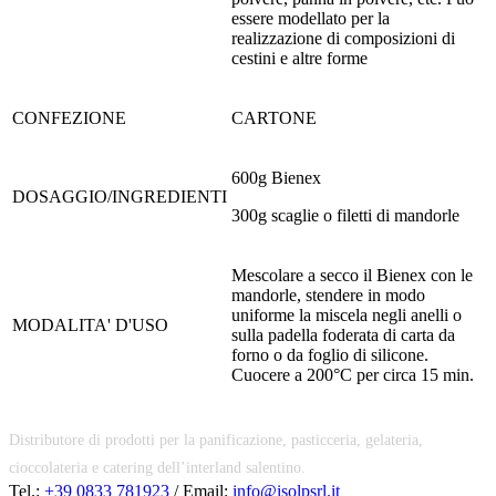
essere modellato per la
realizzazione di composizioni di
cestini e altre forme
CONFEZIONE
CARTONE
600g Bienex
DOSAGGIO/INGREDIENTI
300g scaglie o filetti di mandorle
Mescolare a secco il Bienex con le
mandorle, stendere in modo
uniforme la miscela negli anelli o
MODALITA' D'USO
sulla padella foderata di carta da
forno o da foglio di silicone.
Cuocere a 200°C per circa 15 min.
Distributore di prodotti per la panificazione, pasticceria, gelateria,
cioccolateria e catering dell’interland salentino.
Tel.:
+39 0833 781923
/ Email:
info@isolpsrl.it