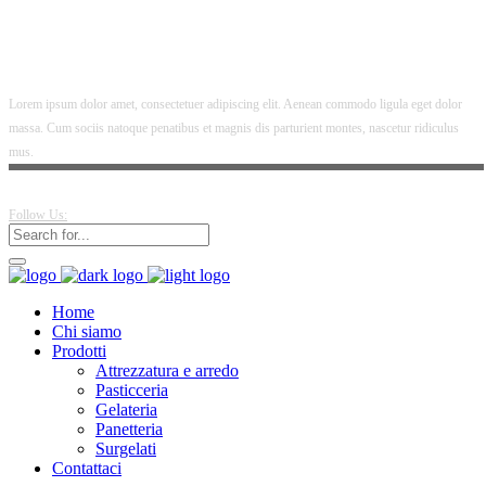
Lorem ipsum dolor amet, consectetuer adipiscing elit. Aenean commodo ligula eget dolor
massa. Cum sociis natoque penatibus et magnis dis parturient montes, nascetur ridiculus
mus.
Follow Us:
Home
Chi siamo
Prodotti
Attrezzatura e arredo
Pasticceria
Gelateria
Panetteria
Surgelati
Contattaci