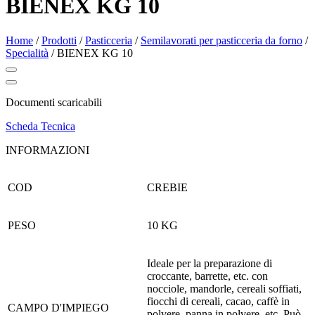
BIENEX KG 10
Home
/
Prodotti
/
Pasticceria
/
Semilavorati per pasticceria da forno
/
Specialità
/
BIENEX KG 10
Documenti scaricabili
Scheda Tecnica
INFORMAZIONI
COD
CREBIE
PESO
10 KG
Ideale per la preparazione di
croccante, barrette, etc. con
nocciole, mandorle, cereali soffiati,
fiocchi di cereali, cacao, caffè in
CAMPO D'IMPIEGO
polvere, panna in polvere, etc. Può