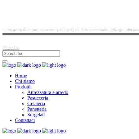
Lorem ipsum dolor amet, consectetuer adipiscing elit. Aenean commodo ligula eget dolor mass
Follow Us:
Home
Chi siamo
Prodotti
Attrezzatura e arredo
Pasticceria
Gelateria
Panetteria
Surgelati
Contattaci