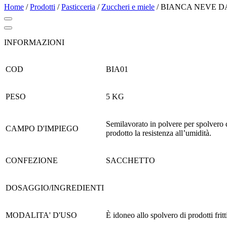
Home
/
Prodotti
/
Pasticceria
/
Zuccheri e miele
/
BIANCA NEVE D
INFORMAZIONI
COD
BIA01
PESO
5 KG
Semilavorato in polvere per spolvero di
CAMPO D'IMPIEGO
prodotto la resistenza all’umidità.
CONFEZIONE
SACCHETTO
DOSAGGIO/INGREDIENTI
MODALITA' D'USO
È idoneo allo spolvero di prodotti frit