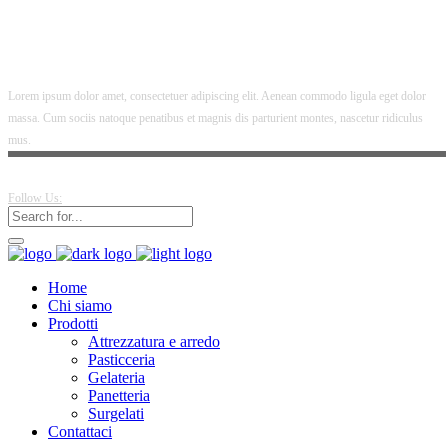
Lorem ipsum dolor amet, consectetuer adipiscing elit. Aenean commodo ligula eget dolor
massa. Cum sociis natoque penatibus et magnis dis parturient montes, nascetur ridiculus
mus.
Follow Us:
Home
Chi siamo
Prodotti
Attrezzatura e arredo
Pasticceria
Gelateria
Panetteria
Surgelati
Contattaci