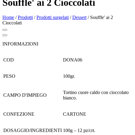
Souffle' ai 2 Cioccolati
Home
/
Prodotti
/
Prodotti surgelati
/
Dessert
/
Souffle' ai 2
Cioccolati
INFORMAZIONI
COD
DONA06
PESO
100gr.
Tortino cuore caldo con cioccolato
CAMPO D'IMPIEGO
bianco.
CONFEZIONE
CARTONE
DOSAGGIO/INGREDIENTI
100g – 12 pz/crt.