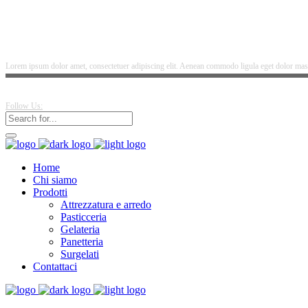
Lorem ipsum dolor amet, consectetuer adipiscing elit. Aenean commodo ligula eget dolor mass
Follow Us:
Home
Chi siamo
Prodotti
Attrezzatura e arredo
Pasticceria
Gelateria
Panetteria
Surgelati
Contattaci