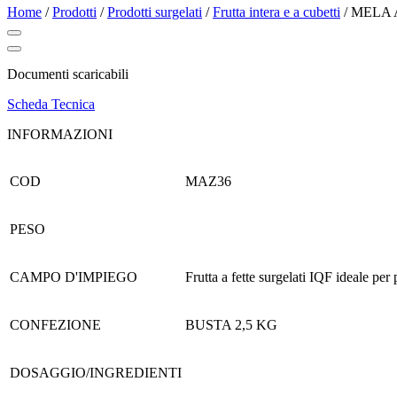
Home
/
Prodotti
/
Prodotti surgelati
/
Frutta intera e a cubetti
/
MELA 
Documenti scaricabili
Scheda Tecnica
INFORMAZIONI
COD
MAZ36
PESO
CAMPO D'IMPIEGO
Frutta a fette surgelati IQF ideale per 
CONFEZIONE
BUSTA 2,5 KG
DOSAGGIO/INGREDIENTI