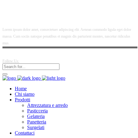
Lorem ipsum dolor amet, consectetuer adipiscing elit. Aenean commodo ligula eget dolor
massa. Cum sociis natoque penatibus et magnis dis parturient montes, nascetur ridiculus
mus.
Follow Us:
Home
Chi siamo
Prodotti
Attrezzatura e arredo
Pasticceria
Gelateria
Panetteria
Surgelati
Contattaci