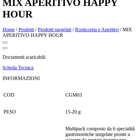
MIX APERITIVO HAPPY
HOUR
Home
/
Prodotti
/
Prodotti surgelati
/
Rosticceria e Aperitivi
/
MIX
APERITIVO HAPPY HOUR
Documenti scaricabili
Scheda Tecnica
INFORMAZIONI
COD
CGM03
PESO
15-20 g
Multipack composto da 6 specialità
gastronomiche surgelate pronte a
cuocere da gustare insieme per