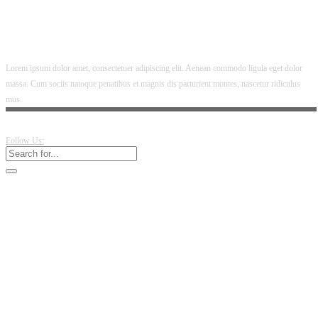
Lorem ipsum dolor amet, consectetuer adipiscing elit. Aenean commodo ligula eget dolor
massa. Cum sociis natoque penatibus et magnis dis parturient montes, nascetur ridiculus
mus.
Follow Us: